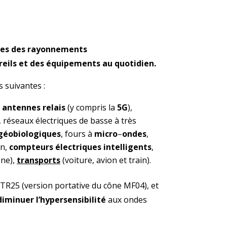
ues des rayonnements
eils et des équipements au quotidien.
s suivantes :
,
antennes relais
(y compris la
5G
),
, réseaux électriques de basse à très
géobiologiques
, fours à
micro
–
ondes
,
n,
compteurs électriques intelligents
,
gne),
transports
(voiture, avion et train).
25 (version portative du cône MF04), et
iminuer l’hypersensibilité
aux ondes