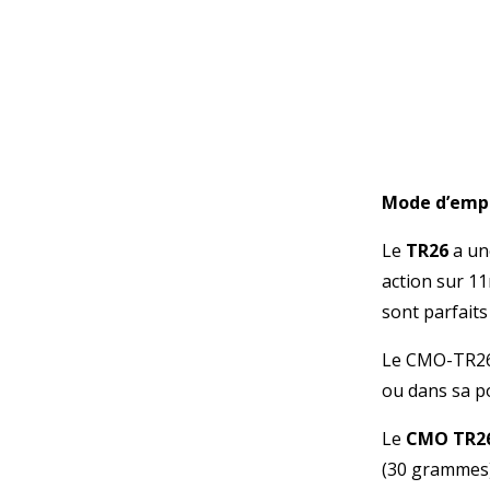
Mode d’emp
Le
TR26
a un
action sur 1
sont parfaits
Le CMO-TR26 e
ou dans sa po
Le
CMO TR2
(30 grammes)